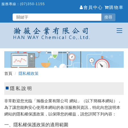
跳
服務專線：
(07)350-1155
會員中心
購物車
到
主
搜尋
要
內
容
區
首頁
隱私權政策
隱私說明
非常歡迎您光臨「瀚薇企業有限公司 網站」（以下簡稱本網站），
為了讓您能夠安心使用本網站的各項服務與資訊，特此向您說明本
網站的隱私權保護政策，以保障您的權益，請您詳閱下列內容：
一、隱私權保護政策的適用範圍