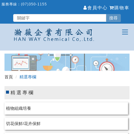
跳
服務專線：
(07)350-1155
會員中心
購物車
到
主
搜尋
要
內
容
區
首頁
精選專欄
精選專欄
植物組織培養
切花保鮮/花卉保鮮