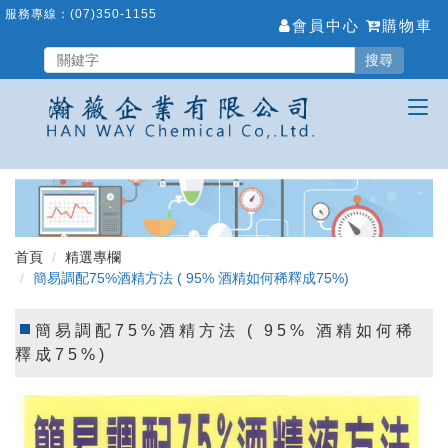
跳
服務專線：
(07)350-1155
會員中心
購物車
到
主
搜尋
要
內
容
區
首頁
精選專欄
簡易調配75%酒精方法 ( 95% 酒精如何稀釋成75%)
簡易調配75%酒精方法 ( 95% 酒精如何稀
釋成75%)