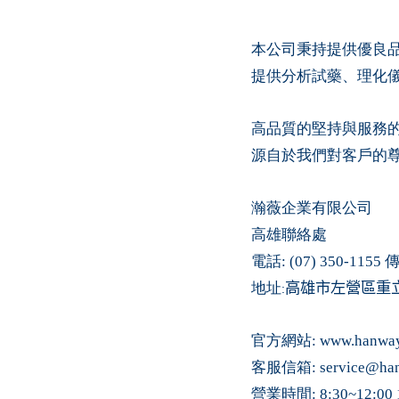
本公司秉持提供優良
提供
分析試
藥、
理化
高品質的堅持與
服務
源自於我們對客戶的
瀚薇企業有限公司
高雄聯絡處
電話
: (07) 350-1155
地址
高雄市左營區重
:
官方網站
:
www.hanway
客服信箱
:
service@ha
營業時間
: 8:30~12:00 