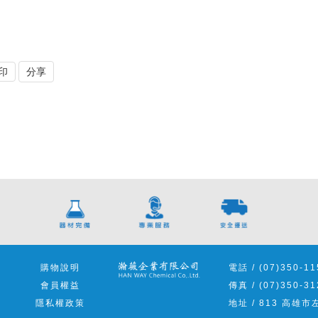
印
分享
告
購物說明
電話 / (07)350-11
心
會員權益
傳真 / (07)350-31
們
隱私權政策
地址 / 813 高雄