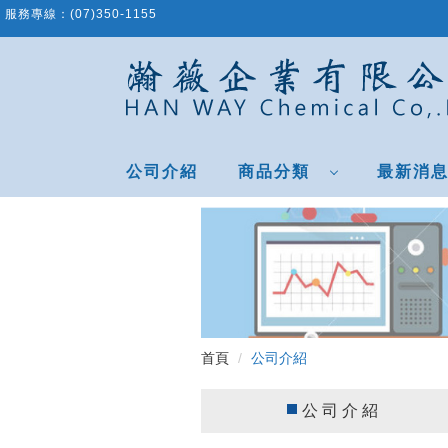
跳
服務專線：
(07)350-1155
到
主
要
內
容
區
公司介紹
商品分類
最新消
首頁
公司介紹
公司介紹