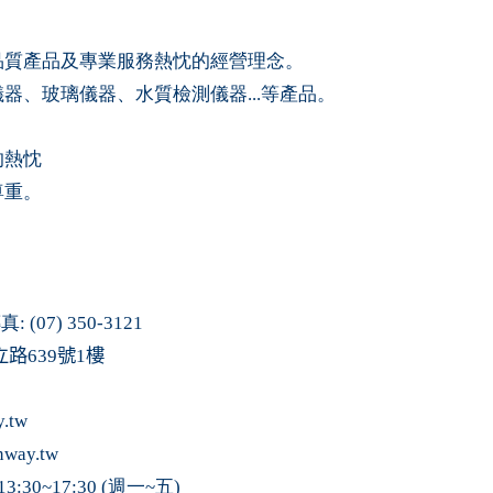
品質產品及專業服務熱忱
的經營理念。
儀
器、
玻璃儀
器、
水質檢測儀器
...
等產
品
。
的熱忱
尊重。
傳真
: (07) 350-3121
立路
639
號
1
樓
.tw
nway.tw
13:30~17:30 (
週一~五
)