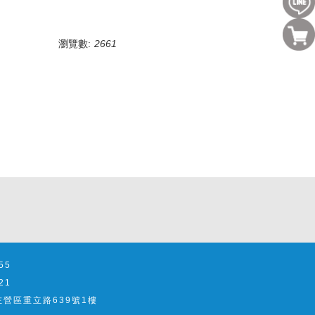
瀏覽數:
2661
55
21
市左營區重立路639號1樓