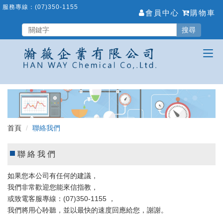
跳
服務專線：
(07)350-1155
會員中心
購物車
到
主
搜尋
要
內
容
區
首頁
聯絡我們
聯絡我們
如果您本公司有任何的建議，
我們非常歡迎您能來信指教，
或致電客服專線：(07)350-1155 ，
我們將用心聆聽，並以最快的速度回應給您，謝謝。