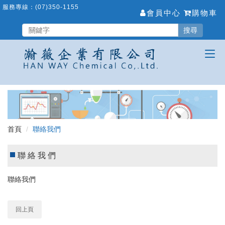
跳
服務專線：
(07)350-1155
會員中心
購物車
到
主
搜尋
要
內
容
區
首頁
聯絡我們
聯絡我們
聯絡我們
回上頁