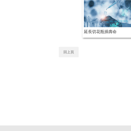
延長切花瓶插壽命
回上頁