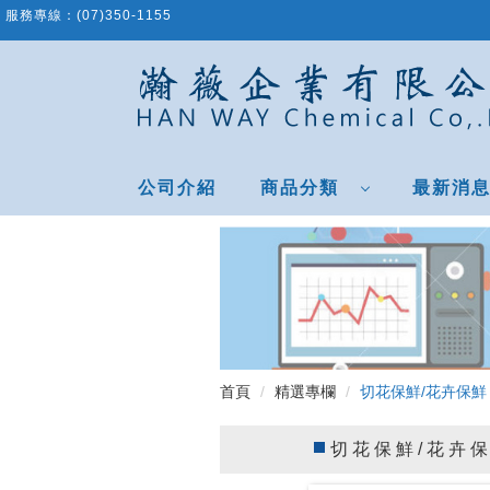
跳
服務專線：
(07)350-1155
到
主
要
內
容
區
公司介紹
商品分類
最新消
首頁
精選專欄
切花保鮮/花卉保鮮
切花保鮮/花卉