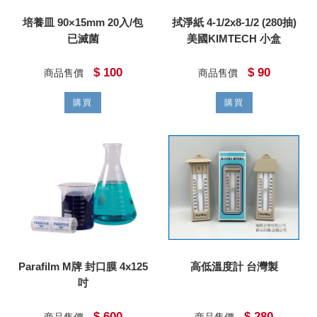
培養皿 90×15mm 20入/包
拭淨紙 4-1/2x8-1/2 (280抽)
已滅菌
美國KIMTECH 小盒
$ 100
$ 90
商品售價
商品售價
購買
購買
Parafilm M牌 封口膜 4x125
高低溫度計 台灣製
吋
$ 600
$ 280