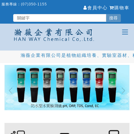
跳
服務專線：
(07)350-1155
會員中心
購物車
到
主
搜尋
要
內
容
區
瀚薇企業有限公司是植物組織培養、實驗室器材、科研