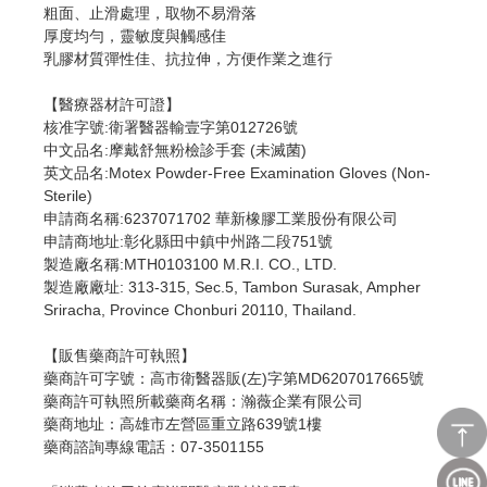
粗面、止滑處理，取物不易滑落
厚度均勻，靈敏度與觸感佳
乳膠材質彈性佳、抗拉伸，方便作業之進行
【醫療器材許可證】
核准字號:衛署醫器輸壹字第012726號
中文品名:摩戴舒無粉檢診手套 (未滅菌)
英文品名:Motex Powder-Free Examination Gloves (Non-
Sterile)
申請商名稱:6237071702 華新橡膠工業股份有限公司
申請商地址:彰化縣田中鎮中州路二段751號
製造廠名稱:MTH0103100 M.R.I. CO., LTD.
製造廠廠址: 313-315, Sec.5, Tambon Surasak, Ampher
Sriracha, Province Chonburi 20110, Thailand.
【販售藥商許可執照】
藥商許可字號：高市衛醫器販(左)字第MD6207017665號
藥商許可執照所載藥商名稱：瀚薇企業有限公司
藥商地址：高雄市左營區重立路639號1樓
藥商諮詢專線電話：07-3501155