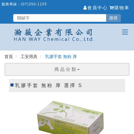
跳
服務專線：
(07)350-1155
會員中心
購物車
到
主
搜尋
要
內
容
區
首頁
工安用具
乳膠手套 無粉 厚
商 品 分 類
乳膠手套 無粉 厚 選擇 S