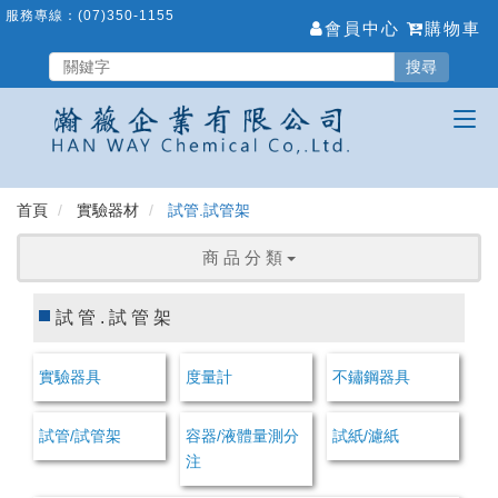
跳
服務專線：
(07)350-1155
會員中心
購物車
到
主
搜尋
要
內
容
區
首頁
實驗器材
試管.試管架
商 品 分 類
試管.試管架
實驗器具
度量計
不鏽鋼器具
試管/試管架
容器/液體量測分
試紙/濾紙
注