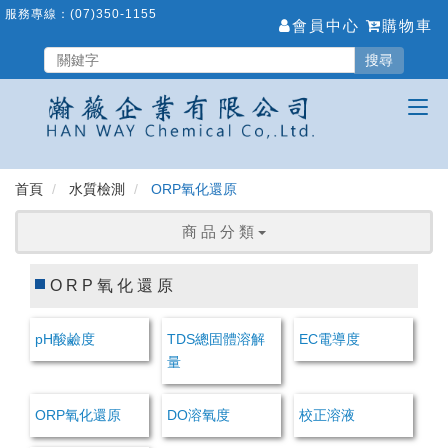
跳
服務專線：
(07)350-1155
會員中心
購物車
到
主
搜尋
要
內
容
區
首頁
水質檢測
ORP氧化還原
商 品 分 類
ORP氧化還原
pH酸鹼度
TDS總固體溶解
EC電導度
量
ORP氧化還原
DO溶氧度
校正溶液