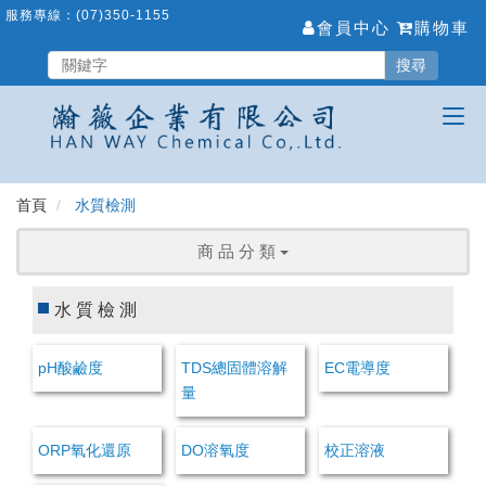
跳
服務專線：
(07)350-1155
會員中心
購物車
到
主
搜尋
要
內
容
區
首頁
水質檢測
商 品 分 類
水質檢測
pH酸鹼度
TDS總固體溶解
EC電導度
量
ORP氧化還原
DO溶氧度
校正溶液