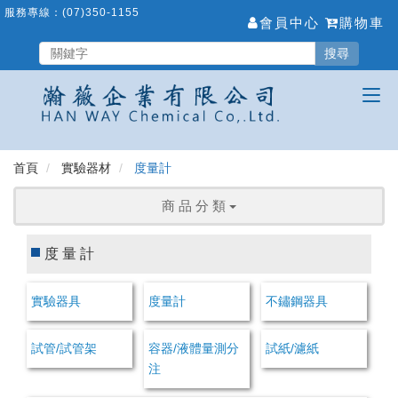
跳
服務專線：
(07)350-1155
會員中心
購物車
到
主
搜尋
要
內
容
區
首頁
實驗器材
度量計
商 品 分 類
度量計
實驗器具
度量計
不鏽鋼器具
試管/試管架
容器/液體量測分
試紙/濾紙
注