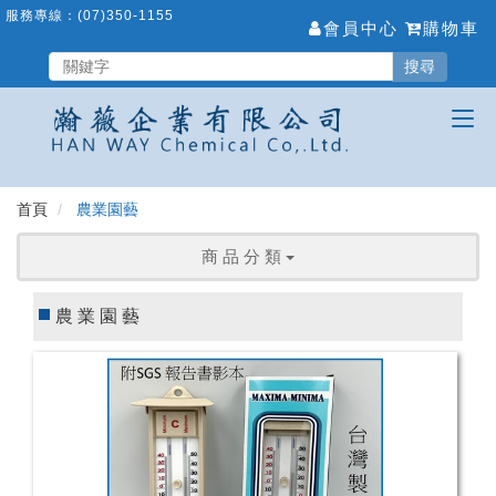
跳
服務專線：
(07)350-1155
會員中心
購物車
到
主
搜尋
要
內
容
區
首頁
農業園藝
商 品 分 類
農業園藝