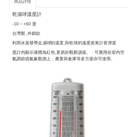
商品詳情
乾濕球溫度計
-10 ~ +50 度
台灣製 ,外銷款
利用水蒸發帶走
濕球
的溫度,與乾球的溫度差來計算溼度
度計內顯示液體為紅色,更易於觀察讀值。 · 可應用在室內空
氣調節或氣象觀測上，農業與倉庫等多方面亦可使用。