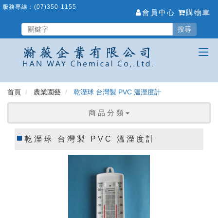
跳
服務專線：
(07)350-1155
會員中心
購物車
到
主
搜尋
要
內
容
區
首頁
農業園藝
乾溼球 台灣製 PVC 溫溼度計
商 品 分 類
乾溼球 台灣製 PVC 溫溼度計