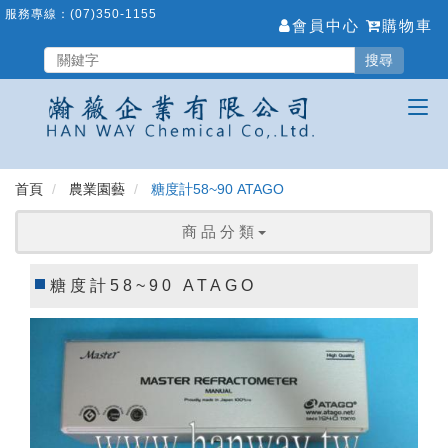
跳
服務專線：
(07)350-1155
會員中心
購物車
到
主
搜尋
要
內
容
區
首頁
農業園藝
糖度計58~90 ATAGO
商 品 分 類
糖度計58~90 ATAGO