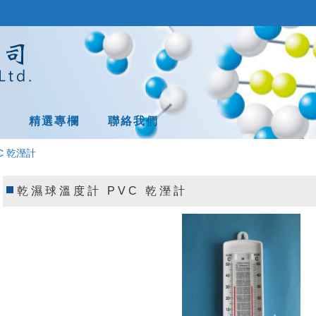
息
精選專欄
聯絡我們
C 乾溼計
乾濕球溫度計 PVC 乾溼計