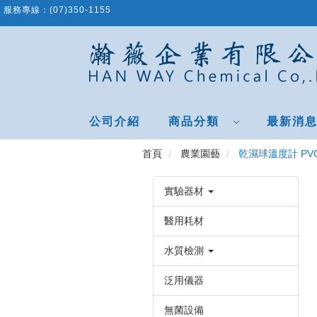
跳
服務專線：
(07)350-1155
到
主
要
內
容
區
公司介紹
商品分類
最新消
首頁
農業園藝
乾濕球溫度計 PV
實驗器材
醫用耗材
水質檢測
泛用儀器
無菌設備