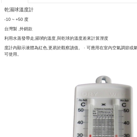
乾濕球溫度計
-10 ~ +50 度
台灣製 ,外銷款
利用水蒸發帶走
濕球
的溫度,與乾球的溫度差來計算溼度
度計內顯示液體為紅色,更易於觀察讀值。 · 可應用在室內空氣調節
可使用。