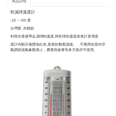
商品詳情
乾濕球溫度計
-10 ~ +50 度
台灣製 ,外銷款
利用水蒸發帶走
濕球
的溫度,與乾球的溫度差來計算溼度
度計內顯示液體為紅色,更易於觀察讀值。 · 可應用在室內空
氣調節或氣象觀測上，農業與倉庫等多方面亦可使用。