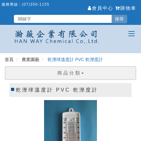
跳
服務專線：
(07)350-1155
會員中心
購物車
到
主
搜尋
要
內
容
區
首頁
農業園藝
乾溼球溫度計 PVC 乾溼度計
商 品 分 類
乾溼球溫度計 PVC 乾溼度計