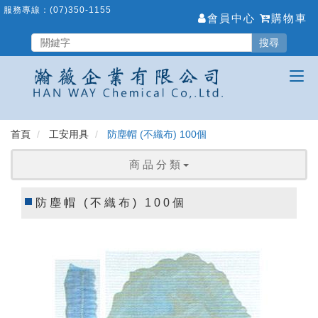
跳
服務專線：
(07)350-1155
會員中心
購物車
到
主
搜尋
要
內
容
區
首頁
工安用具
防塵帽 (不織布) 100個
商 品 分 類
防塵帽 (不織布) 100個