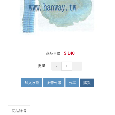
$ 140
商品售價
數量:
-
+
加入收藏
友善列印
分享
購買
商品詳情