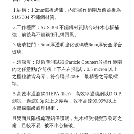
1.
結構：
1.2m
m
鐵板烤漆，內部操作範圍及前蓋板為
SUS 304
不鏽鋼材質。
2.
工作檯面：
SUS 304
不鏽鋼材質貼合
6
分木心板補
強，前後為不鏽鋼衝孔網回風。
3.
玻璃拉門：
5mm
厚透明強化玻璃或
6mm
厚安全膠合
玻璃。
4.
清潔度：以微塵測試器
(Particle Counter)
於操作範圍
內之任意點
(
含前後上下左右
)
測試，
0.5 micron
以上
之塵粒數皆為零，符合聯邦
209E
，最精密之等級標
準。
5.
高效率過濾網
(HEPA filter)
：高效率過濾網以
D.O.P.
測試，過濾
0.3
μ以上之塵粒，效率高達
99.99%
以上，
本體採陽級處理鋁框，
且雙面具陽極處理鋁保護網，無木框受潮變形發霉之
慮，且較不易
被不小心搓破。