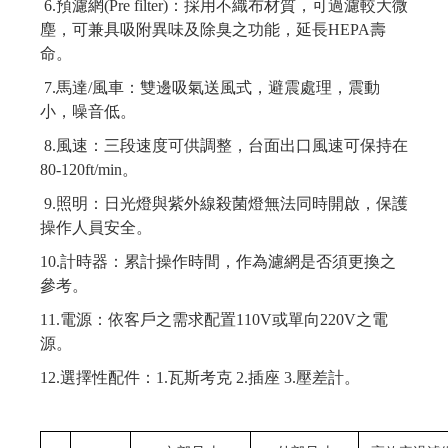
6.
預濾網
(Pre filter)
：
採用不織布材質，可過濾較大微
塵，可兼具吸附異味及除臭之功能，延長
HEPA
壽
命。
7.
馬達
/
風車：雙邊吸氣送風式，避震處理，震動
小，噪音低。
8.
風速：三段速度可供調整，台面出口風速可保持在
80
-120f
t
/min
。
9.
照明：日光燈與紫外線殺菌燈無法同時開啟，保護
操作人員安全。
10.
計時器：累計操作時間，作為濾網是否須更換之
參考。
11.
電源：依客戶之需求配置
110V
或單向
220V
之電
源。
12.
選擇性配件：
1.
瓦斯考克
2.
插座
3.
壓差計。