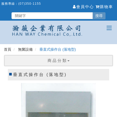
跳
服務專線：
(07)350-1155
會員中心
購物車
到
主
搜尋
要
內
容
區
首頁
無菌設備
垂直式操作台 (落地型)
商 品 分 類
垂直式操作台 (落地型)