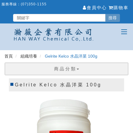
跳
服務專線：
(07)350-1155
會員中心
購物車
到
主
搜尋
要
內
容
區
首頁
組織培養
Gelrite Kelco 水晶洋菜 100g
商 品 分 類
Gelrite Kelco 水晶洋菜 100g