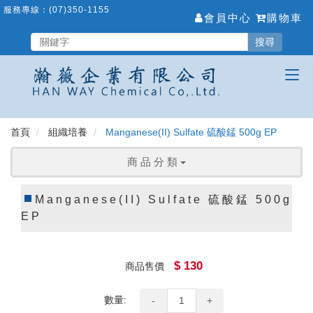
跳
服務專線：
(07)350-1155
會員中心
購物車
到
主
搜尋
要
內
容
區
首頁
組織培養
Manganese(II) Sulfate 硫酸錳 500g EP
商 品 分 類
Manganese(II) Sulfate 硫酸錳 500g
EP
$ 130
商品售價
數量:
-
+