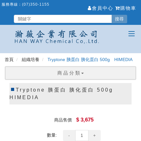
跳
服務專線：
(07)350-1155
會員中心
購物車
到
主
搜尋
要
內
容
區
首頁
組織培養
Tryptone 胰蛋白 胰化蛋白 500g HIMEDIA
商 品 分 類
Tryptone 胰蛋白 胰化蛋白 500g
HIMEDIA
$ 3,675
商品售價
數量:
-
+