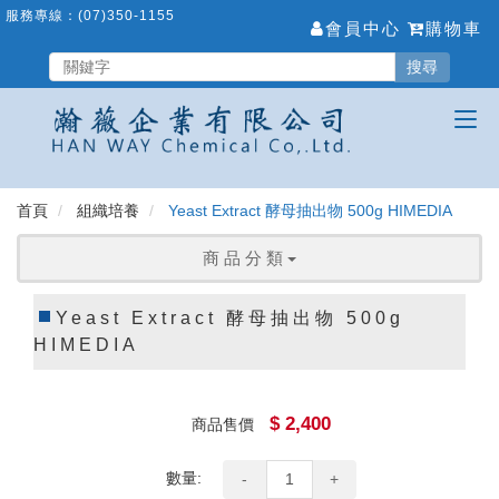
跳
服務專線：
(07)350-1155
會員中心
購物車
到
主
搜尋
要
內
容
區
首頁
組織培養
Yeast Extract 酵母抽出物 500g HIMEDIA
商 品 分 類
Yeast Extract 酵母抽出物 500g
HIMEDIA
$ 2,400
商品售價
數量:
-
+