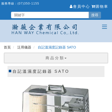
跳
服務專線：
(07)350-1155
會員中心
購物車
到
主
搜尋
要
內
容
區
首頁
泛用儀器
自記溫濕度記錄器 SATO
商 品 分 類
自記溫濕度記錄器 SATO