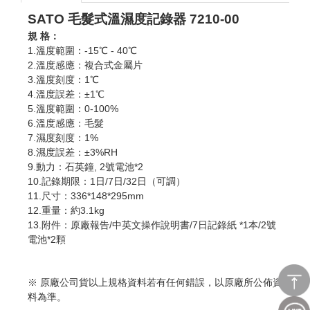
SATO 毛髮式溫濕度記錄器 7210-00
規 格：
1.溫度範圍：-15℃ - 40℃
2.溫度感應：複合式金屬片
3.溫度刻度：1℃
4.溫度誤差：±1℃
5.溫度範圍：0-100%
6.溫度感應：毛髮
7.濕度刻度：1%
8.濕度誤差：±3%RH
9.動力：石英鐘, 2號電池*2
10.記錄期限：1日/7日/32日（可調）
11.尺寸：336*148*295mm
12.重量：約3.1kg
13.附件：原廠報告/中英文操作說明書/7日記錄紙 *1本/2號
電池*2顆
※ 原廠公司貨以上規格資料若有任何錯誤，以原廠所公佈資
料為準。