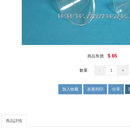
$ 65
商品售價
數量:
-
+
加入收藏
友善列印
分享
商品詳情