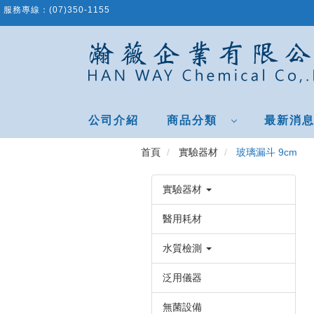
跳
服務專線：
(07)350-1155
到
主
要
內
容
區
公司介紹
商品分類
最新消
首頁
實驗器材
玻璃漏斗 9cm
實驗器材
醫用耗材
水質檢測
泛用儀器
無菌設備