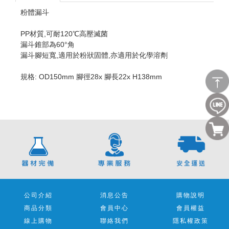
粉體漏斗
PP材質,可耐120℃高壓滅菌
漏斗錐部為60°角
漏斗腳短寬,適用於粉狀固體,亦適用於化學溶劑
規格: OD150mm 腳徑28x 腳長22x H138mm
公司介紹
消息公告
購物說明
商品分類
會員中心
會員權益
線上購物
聯絡我們
隱私權政策