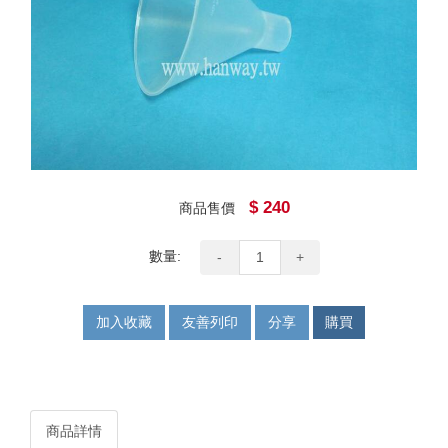
$ 240
商品售價
數量:
-
+
加入收藏
友善列印
分享
購買
商品詳情