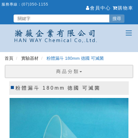
跳
服務專線：
(07)350-1155
會員中心
購物車
到
主
搜尋
要
內
容
區
首頁
實驗器材
粉體漏斗 180mm 德國 可滅菌
商 品 分 類
粉體漏斗 180mm 德國 可滅菌