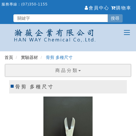
跳
服務專線：
(07)350-1155
會員中心
購物車
到
主
搜尋
要
內
容
區
首頁
實驗器材
骨剪 多種尺寸
商 品 分 類
骨剪 多種尺寸