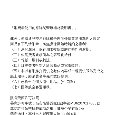
「消費者使用前應詳閱醫療器材說明書」。
此外，依據通訊交易解除權合理例外情事適用準則之規定，
商品有下列情形時，將無猶豫期隨時解約之權利:
《一》易於腐敗、保存期限較短或解約時即將逾期。
《二》依消費者要求所為之客製化給付。
《三》報紙、期刊或雜誌。
《四》經消費者拆封之影音商品或電腦軟體。
《五》非以有形媒介提供之數位內容或一經提供即為完成之
線上服務，經消費者事先同意始提供。
《六》已拆封之個人衛生用品。(如:口罩)
《七》國際航空客運服務。
販售藥商許可執照
藥商許可字號：高市衛醫器販(左)字第MD6207017665號
藥商許可執照所載藥商名稱：瀚薇企業有限公司
藥商地址：高雄市左營區重立路639號1樓