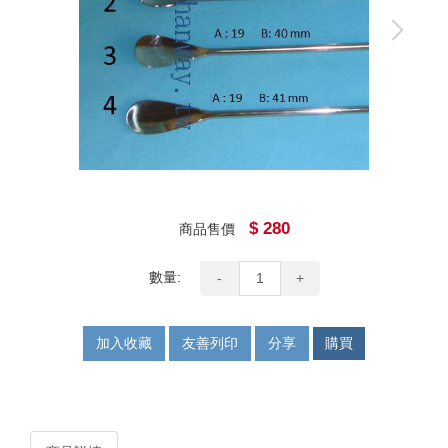
$ 280
商品售價
數量:
-
+
加入收藏
友善列印
分享
購買