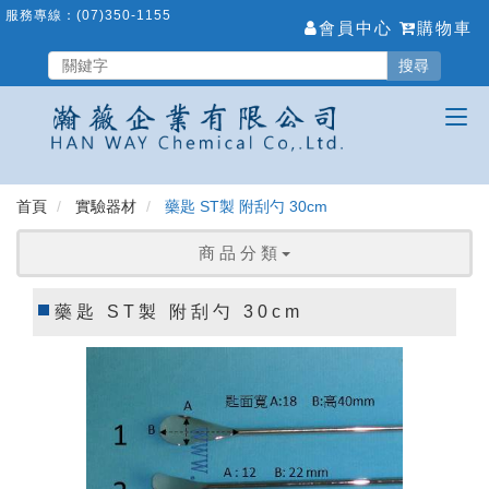
跳
服務專線：
(07)350-1155
會員中心
購物車
到
主
搜尋
要
內
容
區
首頁
實驗器材
藥匙 ST製 附刮勺 30cm
商 品 分 類
藥匙 ST製 附刮勺 30cm