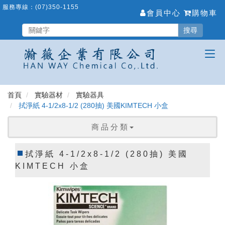
跳
服務專線：
(07)350-1155
會員中心
購物車
到
主
搜尋
要
內
容
區
首頁
實驗器材
實驗器具
拭淨紙 4-1/2x8-1/2 (280抽) 美國KIMTECH 小盒
商 品 分 類
拭淨紙 4-1/2x8-1/2 (280抽) 美國
KIMTECH 小盒