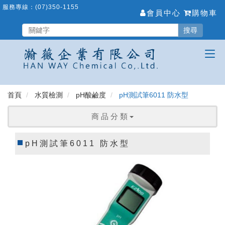
跳
服務專線：
(07)350-1155
會員中心
購物車
到
主
搜尋
要
內
容
區
首頁
水質檢測
pH酸鹼度
pH測試筆6011 防水型
商 品 分 類
pH測試筆6011 防水型