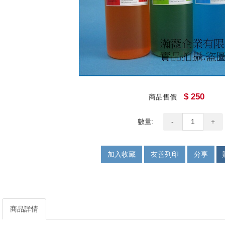
$ 250
商品售價
數量:
-
+
加入收藏
友善列印
分享
商品詳情