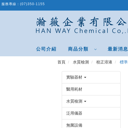
跳
服務專線：
(07)350-1155
到
主
要
內
容
區
公司介紹
商品分類
最新消
首頁
水質檢測
校正溶液
標準溶
實驗器材
醫用耗材
水質檢測
泛用儀器
無菌設備